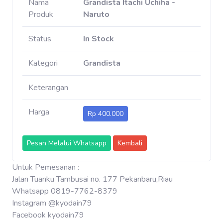
Nama
Grandista Itachi Uchiha -
Produk
Naruto
Status
In Stock
Kategori
Grandista
Keterangan
Harga
Rp 400.000
Pesan Melalui Whatsapp
Kembali
Untuk Pemesanan :
Jalan Tuanku Tambusai no. 177 Pekanbaru,Riau
Whatsapp 0819-7762-8379
Instagram @kyodain79
Facebook kyodain79